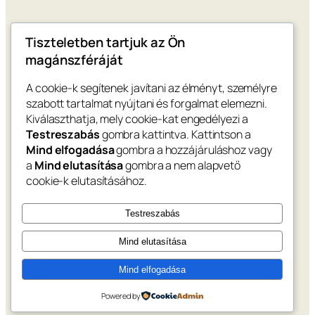
Tiszteletben tartjuk az Ön
magánszféráját
A cookie-k segítenek javítani az élményt, személyre
szabott tartalmat nyújtani és forgalmat elemezni.
Kiválaszthatja, mely cookie-kat engedélyezi a
Testreszabás
gombra kattintva. Kattintson a
Mind elfogadása
gombra a hozzájáruláshoz vagy
a
Mind elutasítása
gombra a nem alapvető
cookie-k elutasításához.
Testreszabás
Mind elutasítása
Mind elfogadása
Powered by